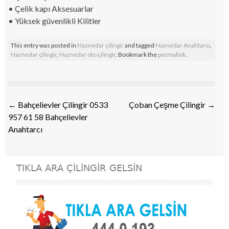
• Çelik kapı Aksesuarlar
• Yüksek güvenlikli Kilitler
This entry was posted in
Haznedar çilingir
and tagged
Haznedar Anahtarcı
,
Haznedar çilingir
,
Haznedar oto çilingir
. Bookmark the
permalink
.
Post navigation
←
Bahçelievler Çilingir 0533
Çoban Çeşme Çilingir
→
957 61 58 Bahçelievler
Anahtarcı
TIKLA ARA ÇILINGIR GELSIN