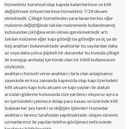
hizmetimiz kurumsal olup kapıda kalan herkese ve kilit
değiştirmek isteyen herkese hizmetimiz 7/24 devam
etmektedir. Çilingir hizmetinden yararlanan herkes eğer
malzeme değiştiğinde takılan malzemenin kullanılmamış
kutusundan çıktığına emin olması gerekmektedir artı
takılan malzeme eğer kapı göbeği ise göbeğin ya üç ya da
beş anahtarı bulunmaktadır anahtarlar bu sayılardan daha
az veya daha çoksa şüpheli bir durumdur bu konuda çilingir
ile konuşup ambalaj içerisinde olan bir kilidi kullanmasını
söyleyiniz.
anahtarcı hizmeti veren anahtarcı larla olan anlaşmamız
sayesinde en kısa zamanda kapınızda olup kapı üzerindeki
kilit aksamı kapı kolu aksamı ve kapı yayları ile alakalı
arızaları giderme konusunda size yardımcı oluyoruz ayrıca
ev içerisindeki çekmece dolap para kasası ve üzerinde kilit
bulunan her şey tamiri ve değişim işlemleri Haznedar
anahtarcı larımız tarafından yapılmaktadır. ulaşım süremiz
uzmanlarımız ile yapılan telefon görüşmesi neticesinde
tarafınıza bildirilecektir.