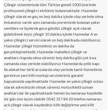
Çilingir sistemimizde tüm Türkiye geneli 1000 üzerinde
profesyonel çilingirci ekibimiz bulunmaktadır. Haznedar
çilingir olarak en geç on beş dakika içinde olay yerinde olma
imkanımız vardır aynı zamanda çevremizde bulunan yakın
semtlere ve ilçelerde gece gündüz çilingir açık olarak
gidebilmek teyiz çilingir 10 dakika içinde Haznedar A en
yakın çilingirci servisi olarak on beş dakikada olabiliyoruz.
Haznedar çilingir hizmetimiz on dakika da
gerçekleşmektedir, Haznedar mahallesi çilingir ve
anahtarcı kapıda olma süremiz beş dakika gibi çok kısa
zamanda olay yerinde olabiliyoruz Haznedarda çelik kapı
ile alakalı her türlü arızalarda olay yerinde tamir hizmetimiz
gerekirse yeni kilit montajı servislerimiz garanti
kapsamında yapılmaktadır Haznedar en yakın çilingir ustası
olarak adresinizde olmak süremiz motosikletli uzman
anahtarcılar ile yapılmaktadır hemen bu numarayı kaydedin
bir gün size lazım olabilir 0542 317 84 20 telefon numarası
acil çilingir olarak kaydediniz kilit değiştirme yeni kilit