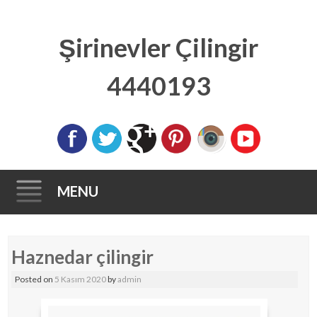
Şirinevler Çilingir
4440193
MENU
Skip to content
Haznedar çilingir
Posted on
5 Kasım 2020
by
admin